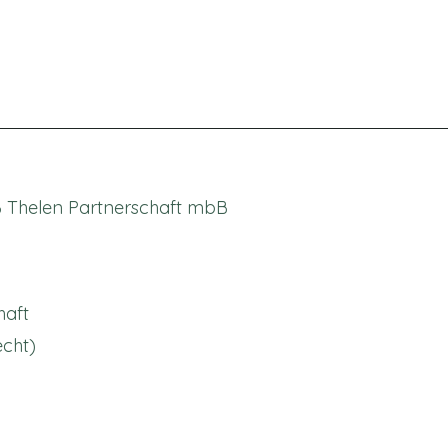
B Thelen Partnerschaft mbB
haft
echt)