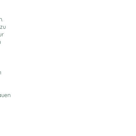
n.
 zu
ur
u
h
auen