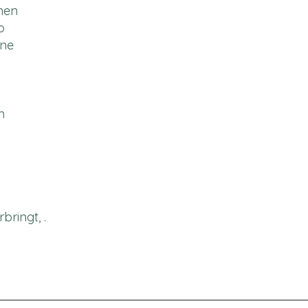
emen
o
ine
n
rbringt,
.